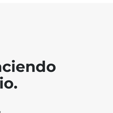
aciendo
io.
!