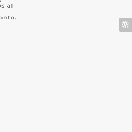
s al
onto.