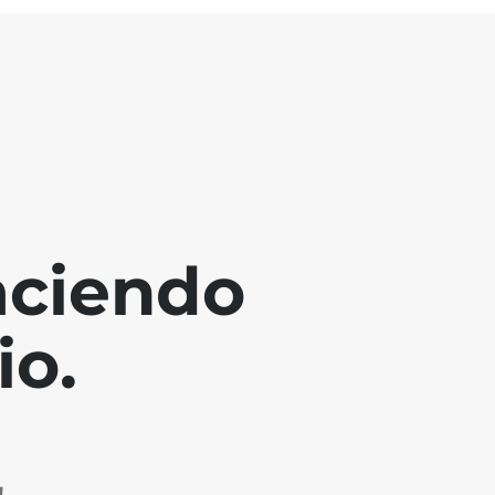
aciendo
io.
!