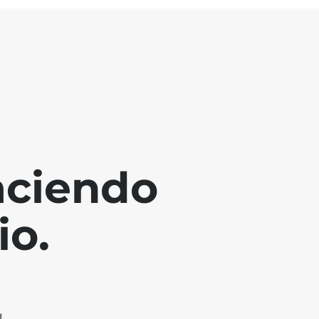
aciendo
io.
!