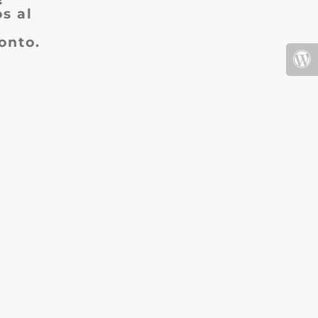
s al
onto.